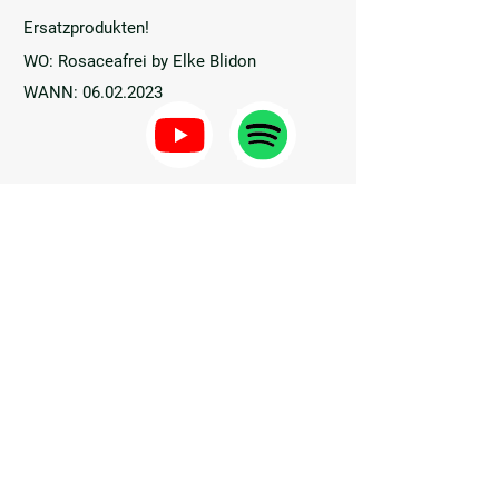
Ersatzprodukten!
WO: Rosaceafrei by Elke Blidon
WANN:
06.02.2023
TEXT
THEMA: Interview Veganismus und
persönliche Story
WO: Espresso Magazin
WANN:
01.09.2021