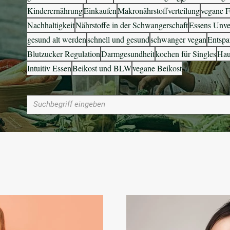
Kinderernährung
Einkaufen
Makronährstoffverteilung
vegane F
Nachhaltigkeit
Nährstoffe in der Schwangerschaft
Essens Unver
gesund alt werden
schnell und gesund
schwanger vegan
Entsp
Blutzucker Regulation
Darmgesundheit
kochen für Singles
Hau
Intuitiv Essen
Beikost und BLW
vegane Beikost