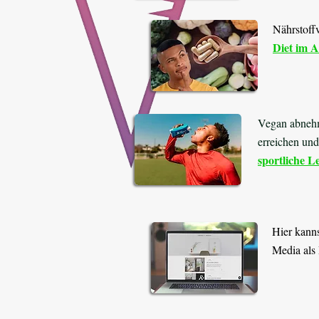
Nährstoff
Diet im A
Vegan abnehm
erreichen un
sportliche L
Hier kanns
Media als