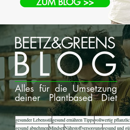
ZUM BLOG >>
BEETZ&GREENS
BLOG
Alles für die Umsetzung
deiner Plantbased Diet
gesunder Lebensstil
gesund ernähren Tipps
vollwertig pflanzl
gesund abnehmen
Mindset
Nährstoffversorgung
gesund und gü