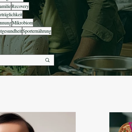
amilie
Recovery
träglichkeit
annung
Mikrobiom
tgesundheit
Sporternährung