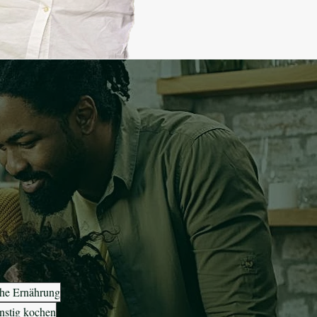
iche Ernährung
nstig kochen