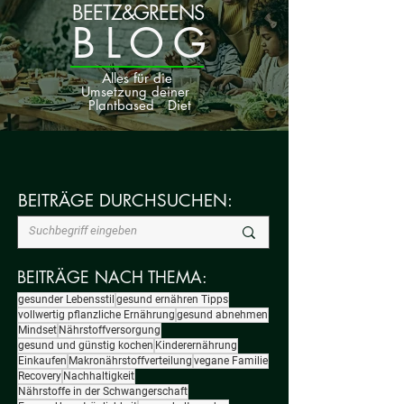
BEETZ&GREENS
BLOG
Alles für die
Umsetzung deiner
Plantbased Diet
BEITRÄGE DURCHSUCHEN:
BEITRÄGE NACH THEMA:
gesunder Lebensstil
gesund ernähren Tipps
vollwertig pflanzliche Ernährung
gesund abnehmen
Mindset
Nährstoffversorgung
gesund und günstig kochen
Kinderernährung
Einkaufen
Makronährstoffverteilung
vegane Familie
Recovery
Nachhaltigkeit
Nährstoffe in der Schwangerschaft