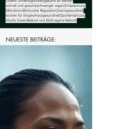
Essens Unverträglichkeit
gesund alt werden
schnell und gesund
schwanger vegan
Entspannung
Mikrobiom
Blutzucker Regulation
Darmgesundheit
kochen für Singles
Hautgesundheit
Sporternährung
Intuitiv Essen
Beikost und BLW
vegane Beikost
NEUESTE BEITRÄGE: