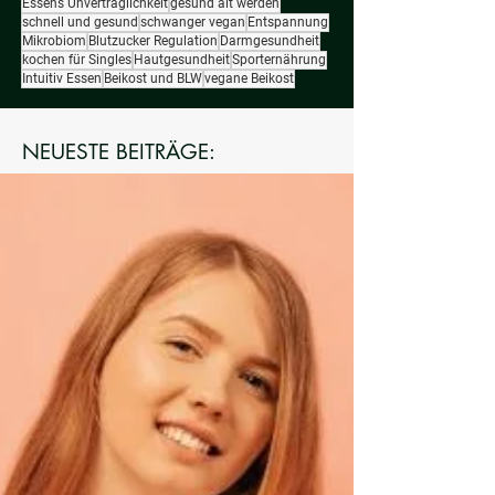
Essens Unverträglichkeit
gesund alt werden
schnell und gesund
schwanger vegan
Entspannung
Mikrobiom
Blutzucker Regulation
Darmgesundheit
kochen für Singles
Hautgesundheit
Sporternährung
Intuitiv Essen
Beikost und BLW
vegane Beikost
NEUESTE BEITRÄGE: