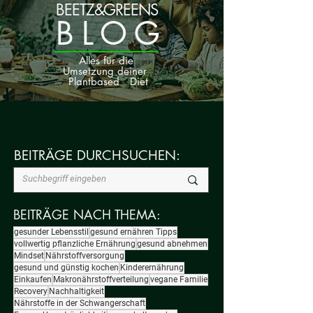
BEETZ&GREENS
BLOG
Alles für die
Umsetzung deiner
Plantbased Diet
BEITRÄGE DURCHSUCHEN:
BEITRÄGE NACH THEMA:
gesunder Lebensstil
gesund ernähren Tipps
vollwertig pflanzliche Ernährung
gesund abnehmen
Mindset
Nährstoffversorgung
gesund und günstig kochen
Kinderernährung
Einkaufen
Makronährstoffverteilung
vegane Familie
Recovery
Nachhaltigkeit
Nährstoffe in der Schwangerschaft