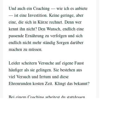
Und auch ein Coaching — wie ich es anbiete 
— ist eine Investition. Keine geringe, aber 
eine, die sich in Kürze rechnet. Denn wer 
kennt ihn nicht? Den Wunsch, endlich eine 
passende Ernährung zu verfolgen und sich 
endlich nicht mehr ständig Sorgen darüber 
machen zu müssen.
Leider scheitern Versuche auf eigene Faust 
häufiger als sie gelingen. Sie bestehen aus 
viel Versuch und Irrtum und diese 
Ehrenrunden kosten Zeit. Klingt das bekannt?
Bei einem Coaching arbeitest du stattdessen 
mit Expert*innen auf ihrem Gebiet. Diese 
bringen nicht nur das Fachwissen ihrer 
speziellen Ausbildung mit, sondern auch 
Erfahrungen aus der Zusammenarbeit mit 
Menschen, die ähnliche Herausforderungen 
wie du zu meistern hatten.