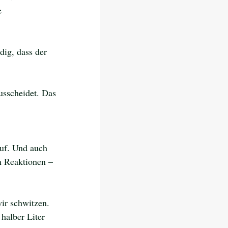
e 
ig, dass der 
usscheidet. Das 
 
uf. Und auch 
n Reaktionen – 
ir schwitzen. 
halber Liter 