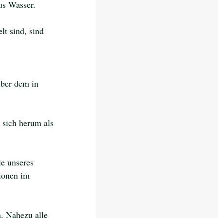
us Wasser. 
t sind, sind 
über dem in 
sich herum als 
le unseres 
ionen im 
. Nahezu alle 