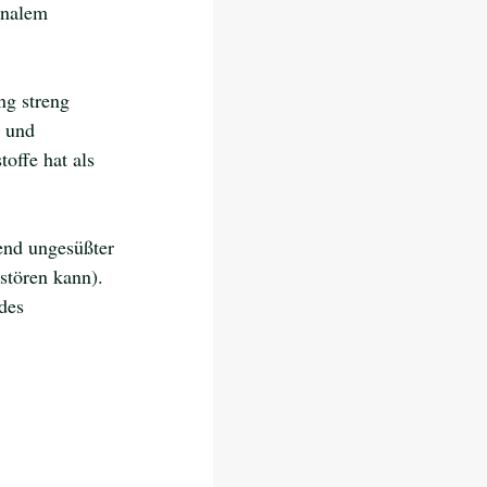
onalem 
ng streng 
r und 
offe hat als 
end ungesüßter 
stören kann). 
des 