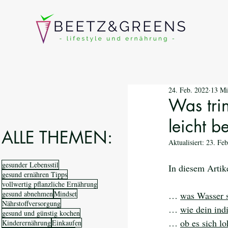
24. Feb. 2022
13 Mi
Was trin
leicht 
ALLE THEMEN:
Aktualisiert:
23. Feb
gesunder Lebensstil
In diesem Artik
gesund ernähren Tipps
vollwertig pflanzliche Ernährung
gesund abnehmen
Mindset
… 
was Wasser s
Nährstoffversorgung
… 
wie dein ind
gesund und günstig kochen
… 
ob es sich l
Kinderernährung
Einkaufen