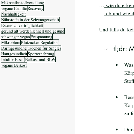
Makronährstoffverteilung
…
 wie du erken
vegane Familie
Recovery
…
 ob und wie d
Nachhaltigkeit
Nährstoffe in der Schwangerschaft
Essens Unverträglichkeit
Und falls du kei
gesund alt werden
schnell und gesund
schwanger vegan
Entspannung
Mikrobiom
Blutzucker Regulation
tl;dr:
Darmgesundheit
kochen für Singles
Hautgesundheit
Sporternährung
Intuitiv Essen
Beikost und BLW
Wass
vegane Beikost
Körp
Stof
Bess
Körp
zu f
Durs