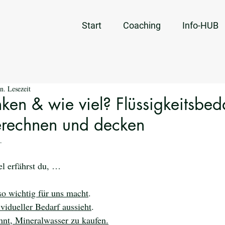
Start
Coaching
Info-HUB
n. Lesezeit
ken & wie viel? Flüssigkeitsbed
berechnen und decken
.
el erfährst du, …
o wichtig für uns macht
.
ividueller Bedarf aussieht
.
ohnt, Mineralwasser zu kaufen.