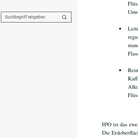
Flüs
Unw
Leit
regu
manc
Flas
Rein
Kaff
Alko
Flüs
H²O ist das zwe
Die Erdoberfläc