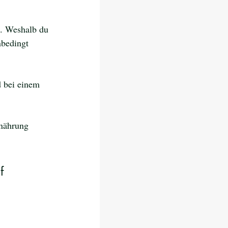
n. Weshalb du 
bedingt 
 bei einem 
rnährung 
f 