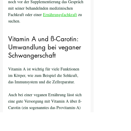
noch vor der Supplementierung das Gespräch 
mit seiner behandelnden medizinischen 
Fachkraft oder einer 
Ernährungsfachkraft
 zu 
suchen.
Vitamin A und ß-Carotin: 
Umwandlung bei veganer 
Schwangerschaft
Vitamin A ist wichtig für viele Funktionen 
im Körper, wie zum Beispiel die Sehkraft, 
das Immunsystem und die Zellreparatur. 
Auch bei einer veganen Ernährung lässt sich 
eine gute Versorgung mit Vitamin A über ß-
Carotin (ein sogenanntes das Provitamin-A) 
sicherstellen. Zu beachten ist dabei, dass die 
Umrechnung von ß-Carotin zu Vitamin A 
über den Faktor 12 erfolgt (12 Einheiten ß-