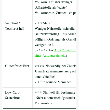
Vollkorn. Oft aber weniger 
Ballaststoffe als "echte" 
Vollkornbrote. Zutatenliste prüfen.
Weißbrot / 
⭐⭐ 2 Sterne.
Toastbrot hell
Weniger Nährstoffe, schneller 
Blutzuckeranstieg – als Ausnahme 
völlig in Ordnung, als Grundlage 
weniger ideal. 
(⭐⭐⭐⭐⭐ für 
Athlet*innen vor 
einer Ausdauereinheit
.)
Glutenfreies Brot
⭐⭐⭐⭐ Notwendig bei Zöliakie.
Je nach Zusammensetzung sehr 
unterschiedlich
⭐⭐ für gesunde Menschen.
Low-Carb-
⭐⭐⭐ Sinnvoll für bestimmte Ziele.
Saatenbrot
 Nicht automatisch "gesünder" als 
Vollkornbrot.