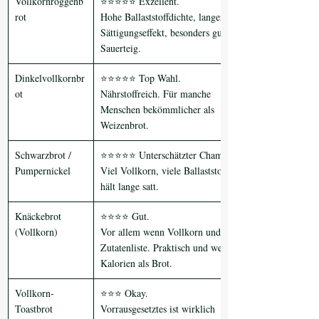
Vollkornroggenb
⭐⭐⭐⭐⭐ Exzellent. 
rot
Hohe Ballaststoffdichte, langer 
Sättigungseffekt, besonders gut mit 
Sauerteig.
Dinkelvollkornbr
⭐⭐⭐⭐⭐ Top Wahl. 
ot
Nährstoffreich. Für manche 
Menschen bekömmlicher als 
Weizenbrot.
Schwarzbrot / 
⭐⭐⭐⭐⭐ Unterschätzter Champion. 
Pumpernickel
Viel Vollkorn, viele Ballaststoffe, 
hält lange satt.
Knäckebrot 
⭐⭐⭐⭐ Gut.
(Vollkorn)
Vor allem wenn Vollkorn und kurze 
Zutatenliste. Praktisch und weniger 
Kalorien als Brot.
Vollkorn-
⭐⭐⭐ Okay.
Toastbrot
Vorrausgesetztes ist wirklich 