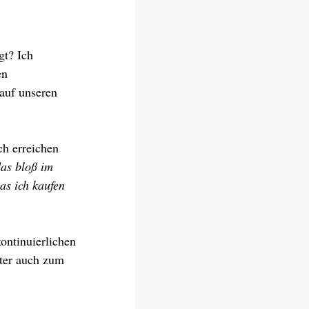
gt? Ich 
en 
auf unseren 
h erreichen 
das bloß im 
as ich kaufen 
ontinuierlichen 
ter auch zum 