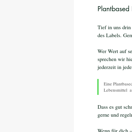
Plantbased
Tief in uns dri
des Labels. Gem
Wer Wert auf sei
sprechen wir hi
jederzeit in je
Eine Plantbased
Lebensmittel  
Dass es gut sch
gerne und regel
Wenn für dich –