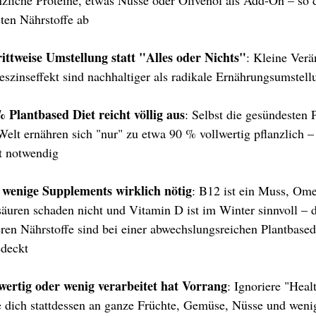
nzliche Proteine, etwas Nüsse oder Olivenöl als Add-On – so d
ten Nährstoffe ab
ittweise Umstellung statt "Alles oder Nichts"
: Kleine Ver
eszinseffekt sind nachhaltiger als radikale Ernährungsumstel
 Plantbased Diet reicht völlig aus
: Selbst die gesündesten 
Welt ernähren sich "nur" zu etwa 90 % vollwertig pflanzlich – 
t notwendig
wenige Supplements wirklich nötig
: B12 ist ein Muss, Om
säuren schaden nicht und Vitamin D ist im Winter sinnvoll – d
ren Nährstoffe sind bei einer abwechslungsreichen Plantbase
deckt
wertig oder wenig verarbeitet hat Vorrang
: Ignoriere "Heal
e dich stattdessen an ganze Früchte, Gemüse, Nüsse und wenig