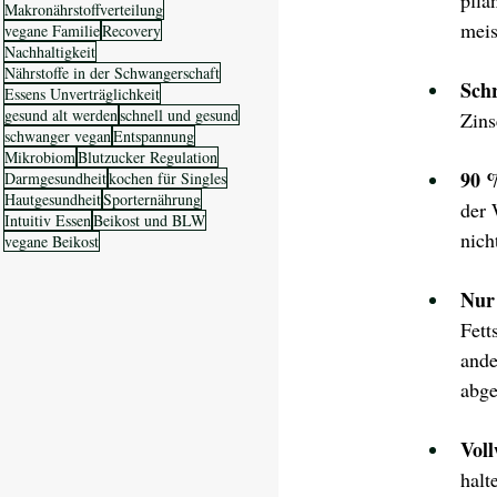
pfla
Makronährstoffverteilung
meis
vegane Familie
Recovery
Nachhaltigkeit
Nährstoffe in der Schwangerschaft
Schr
Essens Unverträglichkeit
gesund alt werden
schnell und gesund
Zins
schwanger vegan
Entspannung
Mikrobiom
Blutzucker Regulation
90 %
Darmgesundheit
kochen für Singles
Hautgesundheit
Sporternährung
der 
Intuitiv Essen
Beikost und BLW
nich
vegane Beikost
Nur 
Fett
ande
abge
Voll
halt