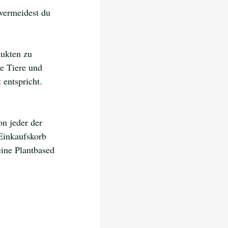
 vermeidest du 
dukten zu 
ie Tiere und 
entspricht. 
n jeder der 
Einkaufskorb 
eine Plantbased 