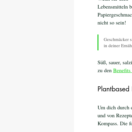
Lebensmitteln b
Papiergeschmack
nicht so sein!
Geschmäcker sin
in deiner Ernä
Süß, sauer, sal
zu den 
Benefits
Plantbased
Um dich durch d
und von Rezepte
Kompass. Die fo