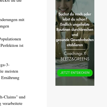
eckst du die 
änderungen mit 
lungen
Populationen 
Perfektion ist 
ega-3-
ie meisten 
d Ernährung 
th-Claims" und 
 verarbeitete 