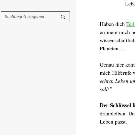
Lebe
Haben dich 
Teil
erinnere mich n
wissenschaftlic
Planeten ... 
Genau hier komm
mich Hilferufe w
echten Leben um
soll!"
Der Schlüssel l
dranbleiben. Un
Leben passt.